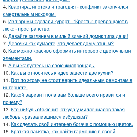
4.
Квартира, ипотека и трагедия - конфликт закончился
смертельным исходом.
5.
Из тюрьмы сделали курорт - "Кресты" превращают в
люкс - пространство.
6.
Давайте заглянем в милый зимний домик типа дачи!
7.
Девочки как думаете, что делает дом уютным?
8.
Как можно красиво оформить интерьер с цветочными
элементами.
9.
А вы жалуетесь на свою жилпрощадь.
10.
Как вы относитесь к идее завести две кухни?
11.
Вот по этому не стоит верить идеальным ремонтам в
интернете.
12.
Какой вариант пола вам больше всего нравится и
почему?
13.
Кто-нибудь объяснит, откуда у миллениалов такая
любовь к развалившимся избушкам?
14.
Как сделать свой интерьер богаче с помощью цветов.
15.
Краткая памятка, как найти гармонию в своей