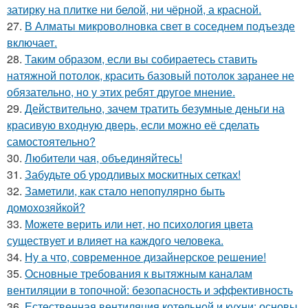
затирку на плитке ни белой, ни чёрной, а красной.
27.
В Алматы микроволновка свет в соседнем подъезде
включает.
28.
Таким образом, если вы собираетесь ставить
натяжной потолок, красить базовый потолок заранее не
обязательно, но у этих ребят другое мнение.
29.
Действительно, зачем тратить безумные деньги на
красивую входную дверь, если можно её сделать
самостоятельно?
30.
Любители чая, объединяйтесь!
31.
Забудьте об уродливых москитных сетках!
32.
Заметили, как стало непопулярно быть
домохозяйкой?
33.
Можете верить или нет, но психология цвета
существует и влияет на каждого человека.
34.
Ну а что, современное дизайнерское решение!
35.
Основные требования к вытяжным каналам
вентиляции в топочной: безопасность и эффективность
36.
Естественная вентиляция котельной и кухни: основы