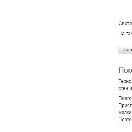
Светл
На та
читат
Пок
Техно
стен 
Подго
Прист
мелки
Поэто