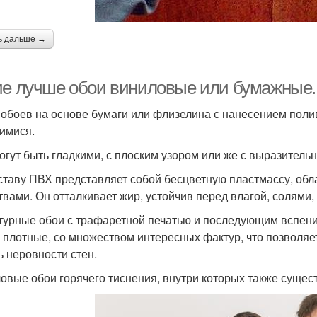
ь дальше →
ие лучше обои виниловые или бумажные
 обоев на основе бумаги или флизелина с нанесением пол
имися.
огут быть гладкими, с плоским узором или же с выразител
ставу ПВХ представляет собой бесцветную пластмассу, о
твами. Он отталкивает жир, устойчив перед влагой, солями,
турные обои с трафаретной печатью и последующим вспени
 плотные, со множеством интересных фактур, что позволяе
ь неровности стен.
овые обои горячего тиснения, внутри которых также сущес