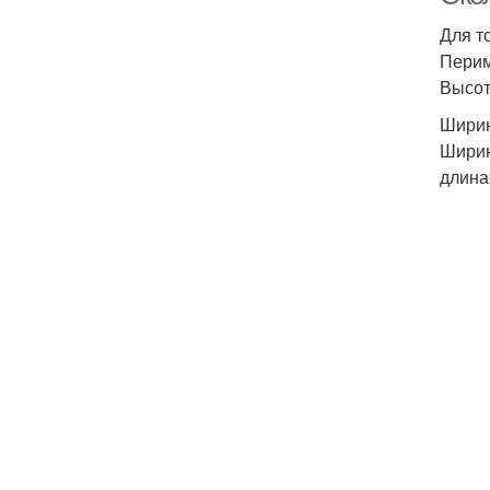
Для т
Перим
Высот
Ширин
Ширин
длина 