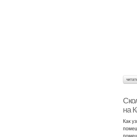
читат
Ско
на 
Как у
помещ
помещ