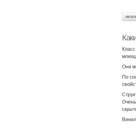
читат
Как
Класс
моющ
Они м
По со
свойс
Струк
Очень
скрыт
Винил