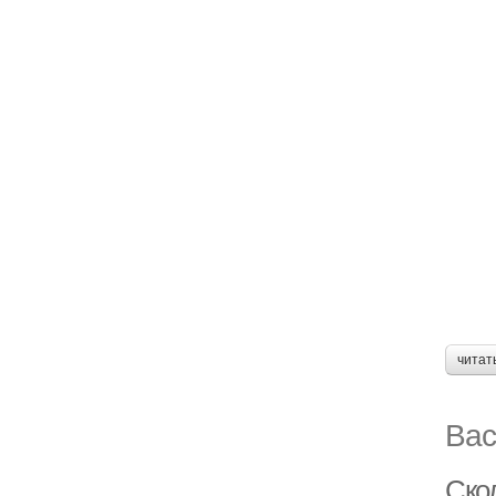
читат
Вас
Скол