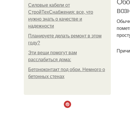
Обо
Силовые кабели от
воз
СтройТехСнабжения: все, что
нужно знать о качестве и
Обычн
надежности
помет
прост
Планируете делать ремонт в этом
году?
Причи
Эти вещи помогут вам
расслабиться дома:
Бетоноконтакт под обои. Немного о
бетонных стенах