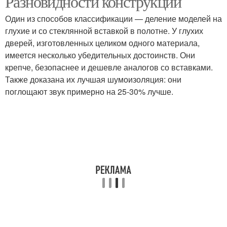
Разновидности конструкций
Один из способов классификации — деление моделей на
глухие и со стеклянной вставкой в полотне. У глухих
Двери в загородном
дверей, изготовленных целиком одного материала,
Двери в частный дом
доме
имеется несколько убедительных достоинств. Они
крепче, безопаснее и дешевле аналогов со вставками.
Также доказана их лучшая шумоизоляция: они
поглощают звук примерно на 25-30% лучше.
Материал для
Двери из массива
межкомнатных дверей
Двери в квартиру
Двери по качеству
Двери по цвету
Пластиковая дверь