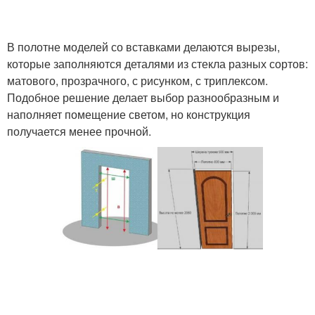
Двери с алюминиевым
В полотне моделей со вставками делаются вырезы,
Входные двери
порогом
которые заполняются деталями из стекла разных сортов:
матового, прозрачного, с рисунком, с триплексом.
Подобное решение делает выбор разнообразным и
наполняет помещение светом, но конструкция
Двери в деревянном
Двери в газобетон
получается менее прочной.
доме
Пластиковые окна