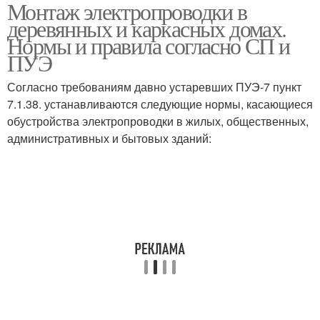
Монтаж электропроводки в
Розетки в каркасном
Электропроводка в
деревянных и каркасных домах.
доме
финском доме
Нормы и правила согласно СП и
ПУЭ
Трехфазная
Электрик в каркасном
Согласно требованиям давно устаревших ПУЭ-7 пункт
электропроводка
доме
7.1.38. устанавливаются следующие нормы, касающиеся
обустройства электропроводки в жилых, общественных,
административных и бытовых зданий: