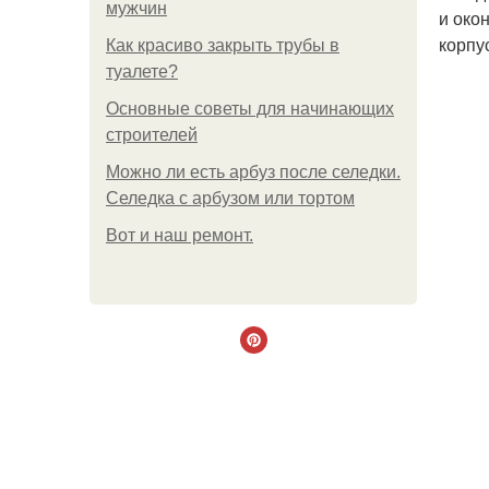
мужчин
и око
корпу
Как красиво закрыть трубы в
туалете?
Основные советы для начинающих
строителей
Можно ли есть арбуз после селедки.
Селедка с арбузом или тортом
Boт и наш ремoнт.