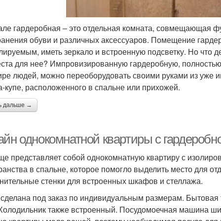
але гардеробная – это отдельная комната, совмещающая фу
ранения обуви и различных аксессуаров. Помещение гарде
лируемым, иметь зеркало и встроенную подсветку. Но что д
еста для нее? Импровизированную гардеробную, полность
ире людей, можно переоборудовать своими руками из уже 
-купе, расположенного в спальне или прихожей.
ь дальше →
айн однокомнатной квартиры с гардеробн
е представляет собой однокомнатную квартиру с изолиро
ранства в спальне, которое помогло выделить место для от
нительные стенки для встроенных шкафов и стеллажа.
 сделана под заказ по индивидуальным размерам. Бытовая 
Холодильник также встроенный. Посудомоечная машина шир