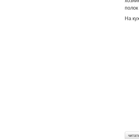
хозяи
полок
На ку
читат