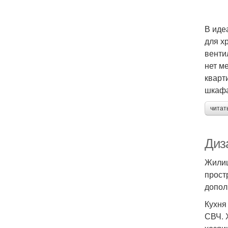
В иде
для х
венти
нет м
кварт
шкафа
читат
Диз
Жилищ
прост
допол
Кухня
СВЧ. 