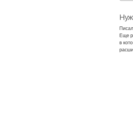
Нуж
Писал
Еще р
в кот
расши