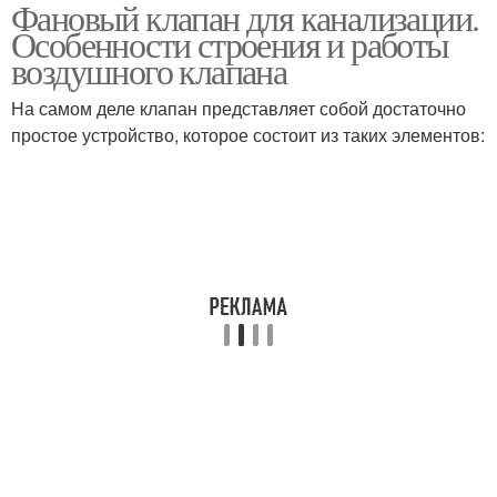
Фановый клапан для канализации.
Клапан на канализацию
Вакуумный клапан
Особенности строения и работы
воздушного клапана
На самом деле клапан представляет собой достаточно
Клапан для
простое устройство, которое состоит из таких элементов:
канализационного
стояка