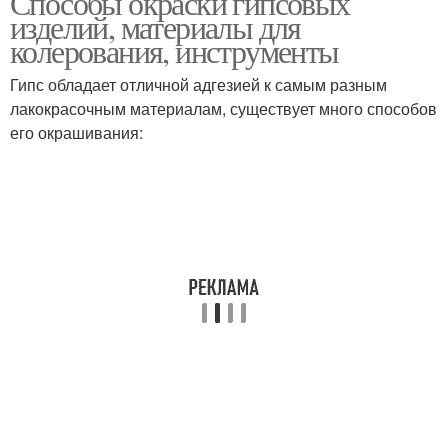
Способы окраски гипсовых
изделий, материалы для
колерования, инструменты
Краски для гипсовых
Гипс обладает отличной адгезией к самым разным
Украшения из гипса
фигурок
лакокрасочным материалам, существует много способов
его окрашивания:
Краски на гипсовый
Краситель для гипса
камень
Кирпич из гипса
Краски для гипса
Акриловая краска
Работы с гипсом