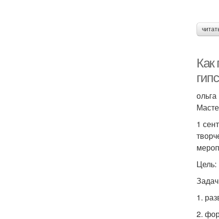
читат
Как
гип
ольга
Масте
1 сен
творч
мероп
Цель:
Задач
1. ра
2. фо