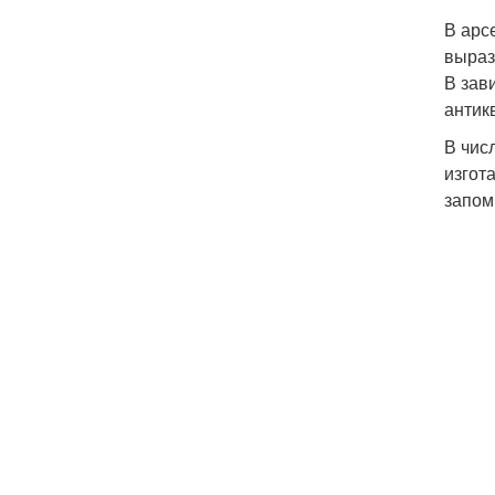
В арс
выраз
В зав
антик
В чис
изгот
запом