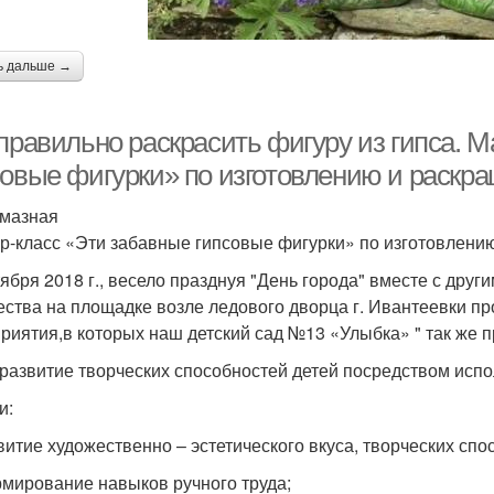
ь дальше →
 правильно раскрасить фигуру из гипса. 
совые фигурки» по изготовлению и раскр
 мазная
р-класс «Эти забавные гипсовые фигурки» по изготовлени
тября 2018 г., весело празднуя "День города" вместе с дру
ества на площадке возле ледового дворца г. Ивантеевки п
риятия,в которых наш детский сад №13 «Улыбка» " так же п
 развитие творческих способностей детей посредством испо
и:
звитие художественно – эстетического вкуса, творческих спо
рмирование навыков ручного труда;