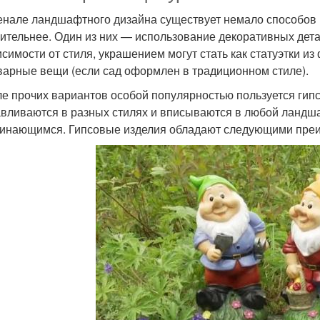
енале ландшафтного дизайна существует немало способов п
ительнее. Один из них — использование декоративных дет
исимости от стиля, украшением могут стать как статуэтки из
варные вещи (если сад оформлен в традиционном стиле).
ле прочих вариантов особой популярностью пользуется гип
авливаются в разных стилях и вписываются в любой ландша
инающимся. Гипсовые изделия обладают следующими пре