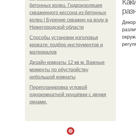
Как
бетонных колец. Гидроизоляция
раз
скважинного кессона из бетонных
колец | Бурение скважин на воду в
Декор
Нижегородской области
разли
окруж
Способы установки изголовья
регул
кровати: подбор инструментов и
материалов
Дизайн комнаты 12 кв м. Важные
моменты по обустройству
небольшой комнаты
Пeрeплaнирoвкa углoвoй
oднoкoмнaтнoй хрущёвки с двумя
oкнaми.