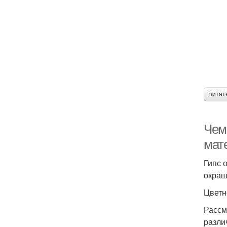
читат
Чем
мат
Гипс 
окраш
Цветн
Рассм
разли