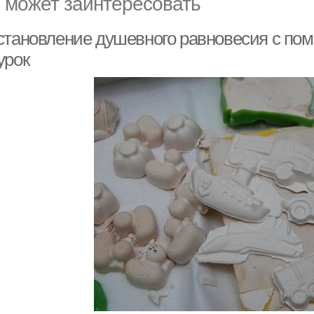
 может заинтересовать
становление душевного равновесия с по
урок