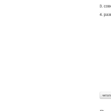
3. со
4. ра
читат