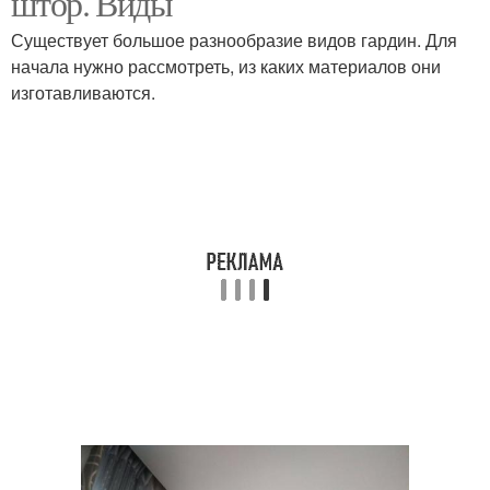
штор. Виды
Существует большое разнообразие видов гардин. Для
начала нужно рассмотреть, из каких материалов они
изготавливаются.
Установленный карниз
Карниз на потолок
Карниз для штор
Потолочные карнизы
Навесные карнизы
Натяжные карнизы
Уход за потолочным
Карниз в зависимости
карнизом