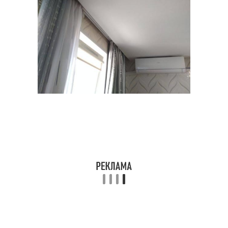
Карниз к интерьеру
Угловые карнизы
Фигурные карнизы
Гипсовые карнизы
Карнизы с резьбой
Деревянные карнизы
Карнизы с простыми
Полиуретановые
формами
карнизы