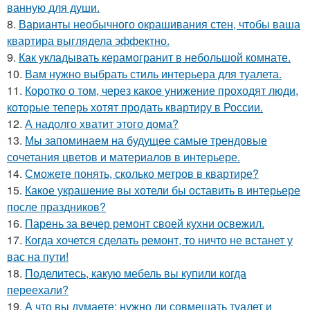
ванную для души.
8.
Варианты необычного окрашивания стен, чтобы ваша
квартира выглядела эффектно.
9.
Как укладывать керамогранит в небольшой комнате.
10.
Вам нужно выбрать стиль интерьера для туалета.
11.
Коротко о том, через какое унижение проходят люди,
которые теперь хотят продать квартиру в России.
12.
А надолго хватит этого дома?
13.
Мы запоминаем на будущее самые трендовые
сочетания цветов и материалов в интерьере.
14.
Сможете понять, сколько метров в квартире?
15.
Какое украшение вы хотели бы оставить в интерьере
после праздников?
16.
Парень за вечер ремонт своей кухни освежил.
17.
Когда хочется сделать ремонт, то ничто не встанет у
вас на пути!
18.
Поделитесь, какую мебель вы купили когда
переехали?
19.
А что вы думаете: нужно ли совмещать туалет и