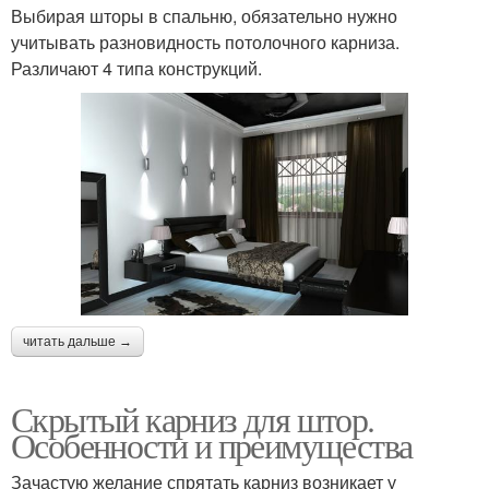
Выбирая шторы в спальню, обязательно нужно
Карнизы из
учитывать разновидность потолочного карниза.
Карниз для потолков
полиуретана
Различают 4 типа конструкций.
Карниз на натяжной
Карниз с натяжным
потолок
потолком
Потолок без карниза
Потолочное полотно
читать дальше →
Шторы на карниз
Потолочные шторы
Скрытый карниз для штор.
Особенности и преимущества
Зачастую желание спрятать карниз возникает у