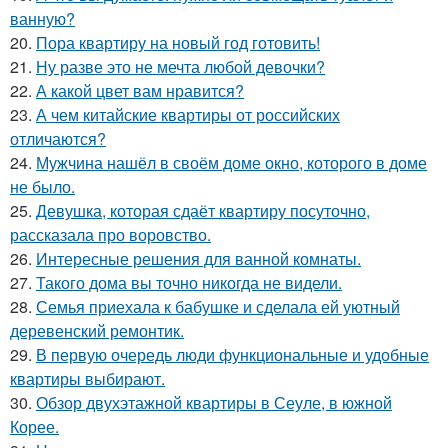
ванную?
20.
Пора квартиру на новый год готовить!
21.
Ну разве это не мечта любой девочки?
22.
А какой цвет вам нравится?
23.
А чем китайские квартиры от российских
отличаются?
24.
Мужчина нашёл в своём доме окно, которого в доме
не было.
25.
Девушка, которая сдаёт квартиру посуточно,
рассказала про воровство.
26.
Интересные решения для ванной комнаты.
27.
Такого дома вы точно никогда не видели.
28.
Семья приехала к бабушке и сделала ей уютный
деревенский ремонтик.
29.
В первую очередь люди функциональные и удобные
квартиры выбирают.
30.
Обзор двухэтажной квартиры в Сеуле, в южной
Корее.