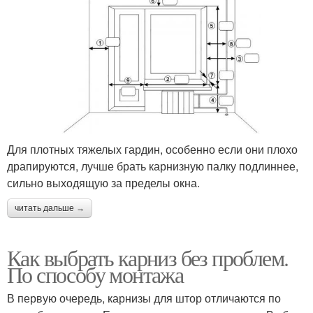
потолку
Потолочный плинтус
Потолочные плинтусы
Плинтус перед
Карниз за плинтус
Для плотных тяжелых гардин, особенно если они плохо
карнизом
драпируются, лучше брать карнизную палку подлиннее,
сильно выходящую за пределы окна.
читать дальше →
Шторы на потолочный
Потолочное основание
карниз
Как выбрать карниз без проблем.
По способу монтажа
Карниз для натяжных
Металлические карнизы
В первую очередь, карнизы для штор отличаются по
потолков