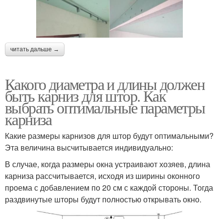
Декоративный карниз
потолок
читать дальше →
Скрытый карниз
Карниз на кухню
Какого диаметра и длины должен
быть карниз для штор. Как
выбрать оптимальные параметры
Карниз к обычному
Шторы к трубчатым
карниза
потолку
карнизам
Какие размеры карнизов для штор будут оптимальными?
Эта величина высчитывается индивидуально:
Шторы на потолочном
Потолочная гардина
В случае, когда размеры окна устраивают хозяев, длина
карнизе
карниза рассчитывается, исходя из ширины оконного
проема с добавлением по 20 см с каждой стороны. Тогда
раздвинутые шторы будут полностью открывать окно.
Карниз к натяжному
Скрытые карнизы