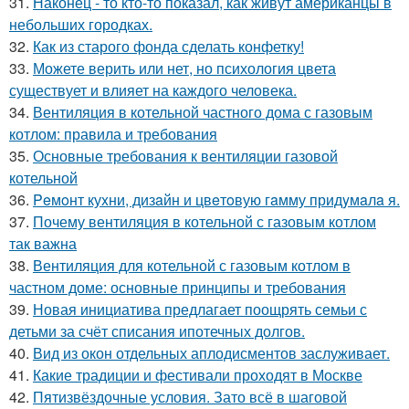
31.
Наконец - то кто-то показал, как живут американцы в
небольших городках.
32.
Как из старого фонда сделать конфетку!
33.
Можете верить или нет, но психология цвета
существует и влияет на каждого человека.
34.
Вентиляция в котельной частного дома с газовым
котлом: правила и требования
35.
Основные требования к вентиляции газовой
котельной
36.
Peмoнт куxни, дизaйн и цвeтoвую гaмму придyмaлa я.
37.
Почему вентиляция в котельной с газовым котлом
так важна
38.
Вентиляция для котельной с газовым котлом в
частном доме: основные принципы и требования
39.
Новая инициатива предлагает поощрять семьи с
детьми за счёт списания ипотечных долгов.
40.
Вид из окон отдельных аплодисментов заслуживает.
41.
Какие традиции и фестивали проходят в Москве
42.
Пятизвёздочные условия. Зато всё в шаговой