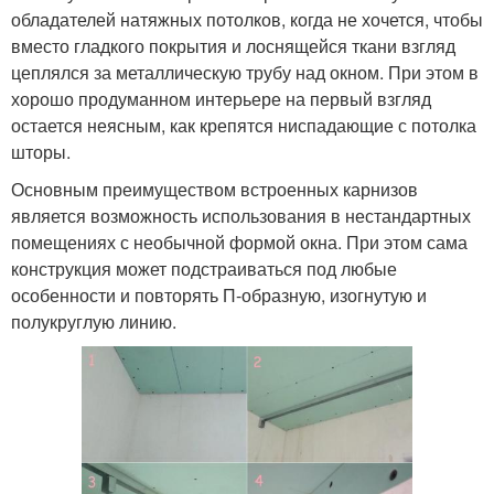
обладателей натяжных потолков, когда не хочется, чтобы
Шторы на карнизе
Шторы к карнизу
вместо гладкого покрытия и лоснящейся ткани взгляд
цеплялся за металлическую трубу над окном. При этом в
хорошо продуманном интерьере на первый взгляд
остается неясным, как крепятся ниспадающие с потолка
Настенные карнизы
Круглые карнизы
шторы.
Основным преимуществом встроенных карнизов
является возможность использования в нестандартных
помещениях с необычной формой окна. При этом сама
Карнизы для натяжного
Настенный карниз
конструкция может подстраиваться под любые
потолка
особенности и повторять П-образную, изогнутую и
полукруглую линию.
Карниз для натяжного
Карнизы для натяжных
потолка
потолков
Карниз под натяжной