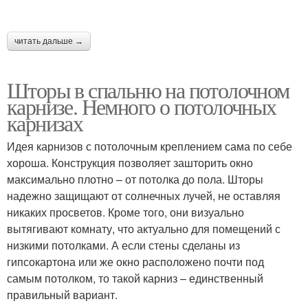
Карнизы с
нестандартными
Карнизы для штор
читать дальше →
формами
Шторы в спальню на потолочном
карнизе. Немного о потолочных
Угловой карниз
Шинный карниз
карнизах
Идея карнизов с потолочным креплением сама по себе
хороша. Конструкция позволяет зашторить окно
максимально плотно – от потолка до пола. Шторы
Материалы для
Уход за потолочными
надежно защищают от солнечных лучей, не оставляя
потолочных карнизов
карнизами
никаких просветов. Кроме того, они визуально
вытягивают комнату, что актуально для помещений с
низкими потолками. А если стены сделаны из
гипсокартона или же окно расположено почти под
Уход за карнизом
Карнизы по сравнению
самым потолком, то такой карниз – единственный
правильный вариант.