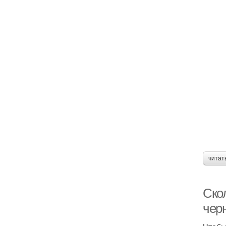
читат
Ско
чер