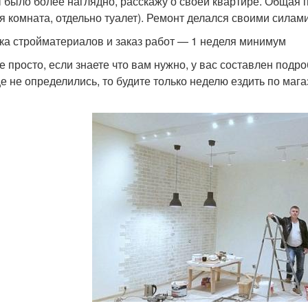
 было более наглядно, расскажу о своей квартире. Общая пл
я комната, отдельно туалет). Ремонт делался своими силами
ка стройматериалов и заказ работ — 1 неделя минимум
се просто, если знаете что вам нужно, у вас составлен подр
е не определились, то будите только неделю ездить по маг