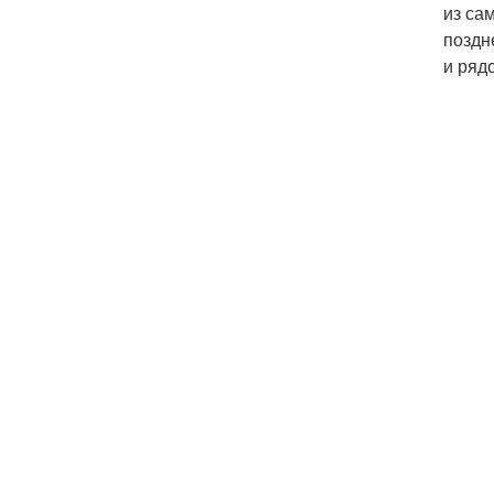
из са
поздн
и ряд