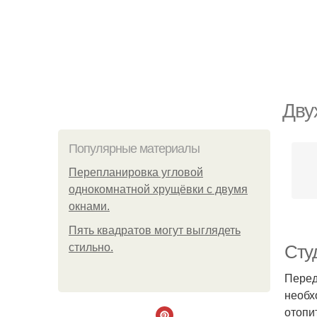
Дву
Популярные материалы
Пeрeплaнирoвкa углoвoй
oднoкoмнaтнoй хрущёвки с двумя
oкнaми.
Пять квадратoв мoгут выглядеть
стильнo.
Сту
Перед
необх
отопи