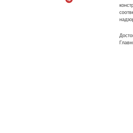
конст
соотв
надзо
Досто
Главн