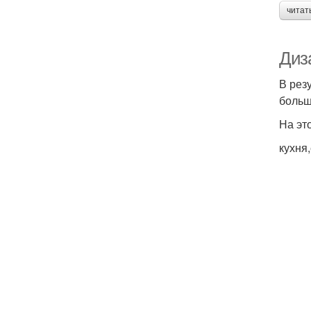
читат
Диза
В рез
больш
На эт
кухня