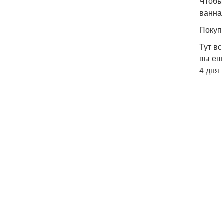
Чтобы
ванна
Покуп
Тут в
вы ещ
4 дня