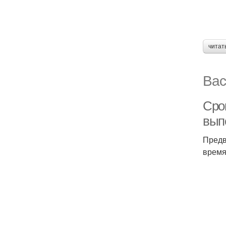
читат
Вас
Сро
вып
Предв
время