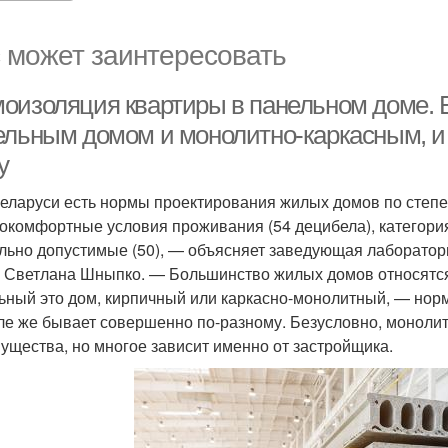
 может заинтересовать
оизоляция квартиры в панельном доме. 
ельным домом и монолитно-каркасным, и 
у
еларуси есть нормы проектирования жилых домов по степе
окомфортные условия проживания (54 децибела), категория
льно допустимые (50), — объясняет заведующая лаборатори
Светлана Шныпко. — Большинство жилых домов относятся к
ьный это дом, кирпичный или каркасно-монолитный, — норма
ле же бывает совершенно по-разному. Безусловно, моноли
ущества, но многое зависит именно от застройщика.