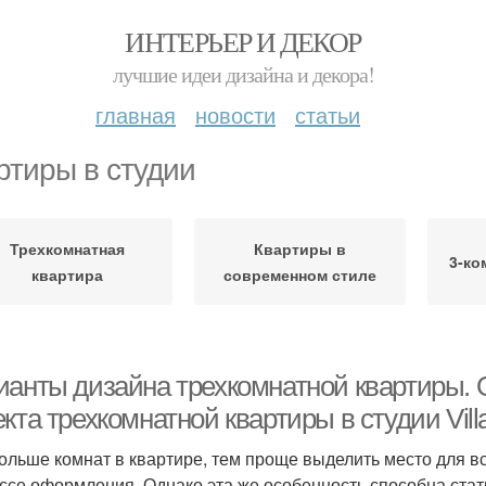
ИНТЕРЬЕР И ДЕКОР
лучшие идеи дизайна и декора!
главная
новости
статьи
ртиры в студии
Трехкомнатная
Квартиры в
3-ко
квартира
современном стиле
ианты дизайна трехкомнатной квартиры. 
кта трехкомнатной квартиры в студии Vill
ольше комнат в квартире, тем проще выделить место для в
ссе оформления. Однако эта же особенность способна стат