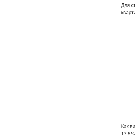
Для с
кварт
Как в
17,5%