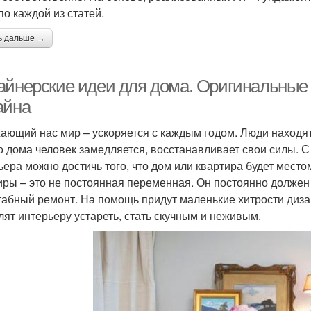
по каждой из статей.
ь дальше →
айнерские идеи для дома. Оригинальны
айна
ающий нас мир – ускоряется с каждым годом. Люди находя
о дома человек замедляется, восстанавливает свои силы.
ьера можно достичь того, что дом или квартира будет место
иры – это не постоянная переменная. Он постоянно должен м
абный ремонт. На помощь придут маленькие хитрости дизай
лят интерьеру устареть, стать скучным и неживым.