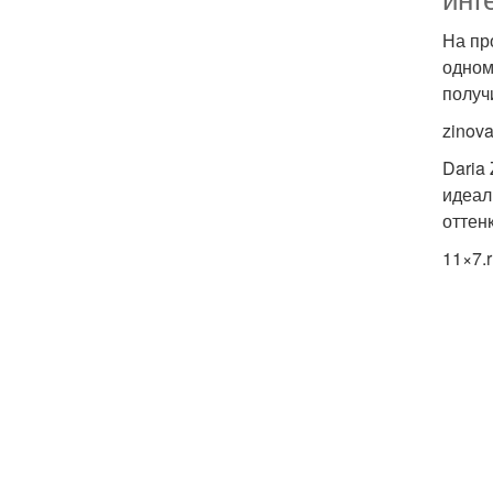
инт
На пр
одном
получ
zinov
Daria
идеал
оттен
11×7.