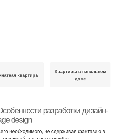
Квартиры в панельном
мнатная квартира
доме
Особенности разработки дизайн-
age design
сего необходимого, не сдерживая фантазию в
ь причиной серьезных ошибок: