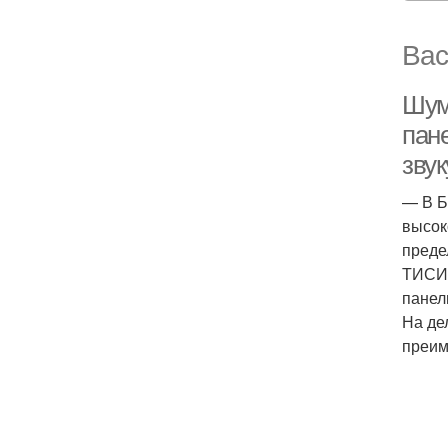
Вас
Шум
пан
звук
— В Б
высок
преде
ТИСИ 
панел
На де
преим