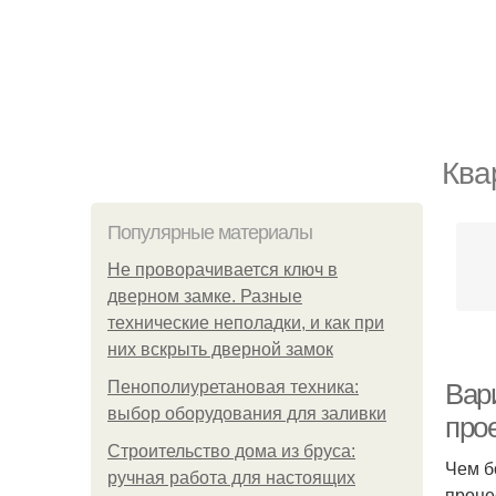
Ква
Популярные материалы
Не проворачивается ключ в
дверном замке. Разные
технические неполадки, и как при
них вскрыть дверной замок
Пенополиуретановая техника:
Вар
выбор оборудования для заливки
прое
Строительство дома из бруса:
Чем б
ручная работа для настоящих
проце