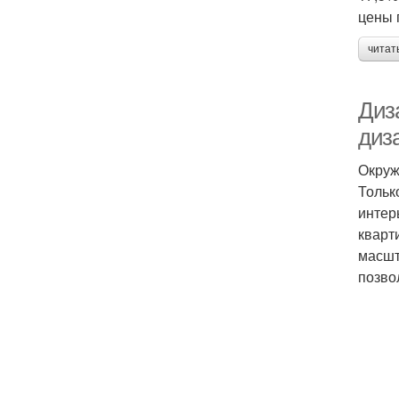
цены 
читат
Диз
диз
Окруж
Тольк
интер
кварт
масшт
позво