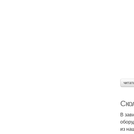
читат
Скол
В зав
обору
из на