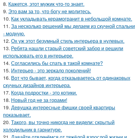
8.
Кажется, этот мужик что-то знает.
9.
Это вам за то, что богу не молитесь.
10.
Как укладывать керамогранит в небольшой комнате.
11.
За несколько решений мы делаем из скучной спальни
- модную.
12.
Ох уж этот безумный стиль интерьера в нулевых.
13.
Ребята нашли старый советский забор и решили
использовать его в интерьере.
14.
Согласились бы спать в такой комнате?
15.
Интерьер - это зеркало поколений!
16.
Вот что бывает, когда отказываетесь от одинаковых
скучных дизайнов интерьера.
17.
Когда подростки - это котики.
18.
Новый год не за горами!
19.
Девушка интересные фишки своей квартиры
показывает.
20.
Такого, вы точно никогда не видели: скрытый
холодильник в гарнитуре.
21.
Давайте отвлечёмся от тяжёлой взрослой жизни и