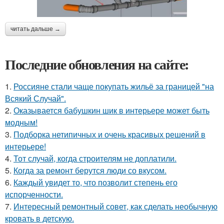
читать дальше →
Последние обновления на сайте:
1.
Россияне стали чаще покупать жильё за границей "на
Всякий Случай".
2.
Оказывается бабушкин шик в интерьере может быть
модным!
3.
Подборка нетипичных и очень красивых решений в
интерьере!
4.
Тот случай, когда строителям не доплатили.
5.
Когда за ремонт берутся люди со вкусом.
6.
Каждый увидет то, что позволит степень его
испорченности.
7.
Интересный ремонтный совет, как сделать необычную
кровать в детскую.