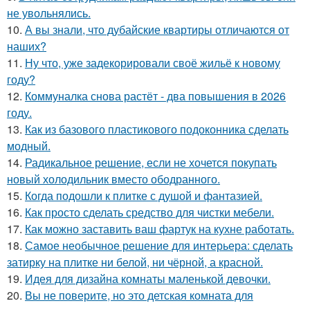
не увольнялись.
10.
А вы знали, что дубайские квартиры отличаются от
наших?
11.
Ну что, уже задекорировали своё жильё к новому
году?
12.
Коммуналка снова растёт - два повышения в 2026
году.
13.
Как из базового пластикового подоконника сделать
модный.
14.
Радикальное решение, если не хочется покупать
новый холодильник вместо ободранного.
15.
Когда подошли к плитке с душой и фантазией.
16.
Как просто сделать средство для чистки мебели.
17.
Как можно заставить ваш фартук на кухне работать.
18.
Самое необычное решение для интерьера: сделать
затирку на плитке ни белой, ни чёрной, а красной.
19.
Идея для дизайна комнаты маленькой девочки.
20.
Вы не поверите, но это детская комната для