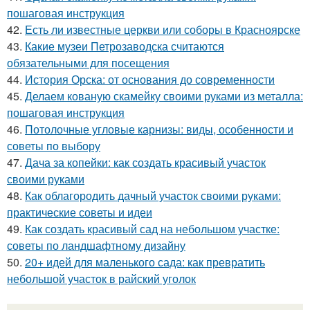
пошаговая инструкция
42.
Есть ли известные церкви или соборы в Красноярске
43.
Какие музеи Петрозаводска считаются
обязательными для посещения
44.
История Орска: от основания до современности
45.
Делаем кованую скамейку своими руками из металла:
пошаговая инструкция
46.
Потолочные угловые карнизы: виды, особенности и
советы по выбору
47.
Дача за копейки: как создать красивый участок
своими руками
48.
Как облагородить дачный участок своими руками:
практические советы и идеи
49.
Как создать красивый сад на небольшом участке:
советы по ландшафтному дизайну
50.
20+ идей для маленького сада: как превратить
небольшой участок в райский уголок