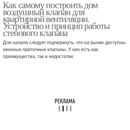
Как самому построить дом
Приточный клапан
Клапан в стену
воздушный клапан для
квартирной вентиляции.
Устройство и принцип работы
стенового клапана
Вентиляция в оконной
Вентиляции в
раме
помещениях
Для начала следует подчеркнуть, что на рынке доступны
оконные приточные клапаны. У них есть как
преимущества, так и недостатки.
Вентиляция в доме
Оконные клапаны