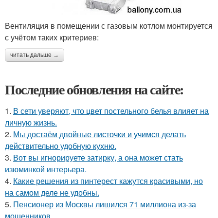
Вентиляция в помещении с газовым котлом монтируется
с учётом таких критериев:
читать дальше →
Последние обновления на сайте:
1.
В сети уверяют, что цвет постельного белья влияет на
личную жизнь.
2.
Мы достаём двойные листочки и учимся делать
действительно удобную кухню.
3.
Вот вы игнорируете затирку, а она может стать
изюминкой интерьера.
4.
Какие решения из пинтерест кажутся красивыми, но
на самом деле не удобны.
5.
Пенсионер из Москвы лишился 71 миллиона из-за
мошенников.